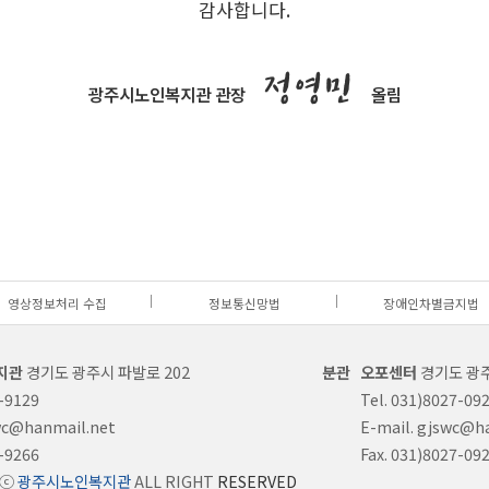
감사합니다.
정영민
광주시노인복지관 관장
올림
영상정보처리 수집
정보통신망법
장애인차별금지법
지관
경기도 광주시 파발로 202
오포센터
경기도 광주
6-9129
Tel. 031)8027-09
swc@hanmail.net
E-mail. gjswc@h
6-9266
Fax. 031)8027-09
Tⓒ
광주시노인복지관
ALL RIGHT
RESERVED