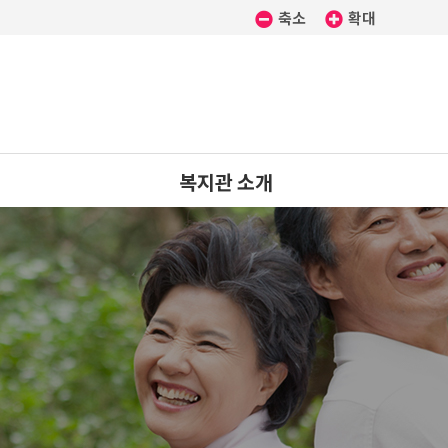
축소
확대
복지관 소개
인사말
법인소개
미션 · 비전
연혁
시설개요