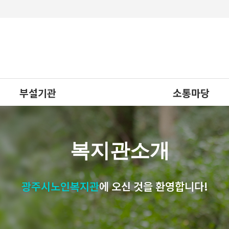
부설기관
소통마당
노인상담사업
공지사항
응급안전안심서비스
채용공고
복지관소개
주요행사일정
광주시노인복지관
에 오신 것을 환영합니다!
소식지
사진첩