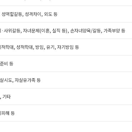
, 성역할갈등, 성격차이, 외도 등
·사위갈등, 자녀문제(이혼, 실직 등), 손자녀양육/갈등, 가족부양 등
적학대, 성적학대, 방임, 유기, 자기방임 등
음준비 등
자살시도, 자살유가족 등
, 기타
계피해 등