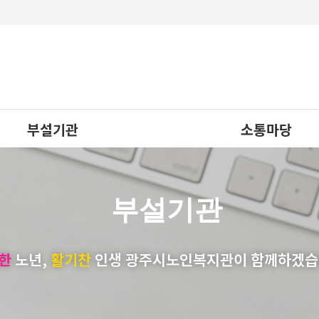
부설기관
소통마당
노인상담사업
공지사항
응급안전안심서비스
채용공고
부설기관
주요행사일정
한
노년,
활기찬
인생 광주시노인복지관이 함께하겠습
소식지
사진첩