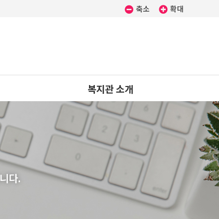
축소
확대
복지관 소개
인사말
법인소개
미션 · 비전
니다.
연혁
시설개요