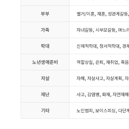
부부
별거/이혼, 재혼, 성관계갈등
가족
자녀갈등, 시부모갈등, 며느리
학대
신체적학대, 정서적학대, 경제
노년생애준비
역할상실, 은퇴, 재취업, 죽
자살
자해, 자살사고, 자살계획, 
재난
사고, 감염병, 화재, 자연재해
기타
노인범죄, 보이스피싱, 다단