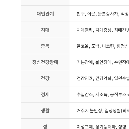
대인관계
친구, 이웃, 돌봄종사자, 직
치매
치매염려, 치매증상, 치매간병
중독
알코올, 도박, 니코틴, 향정신
정신건강장애
기분장애, 불안장애, 수면장애
건강
건강염려, 건강악화, 입원수술
경제
수입감소, 저소득, 공적부조 
생활
거주지 불안정, 일상생활(의식
성
이성교제, 성기능저하, 성병,